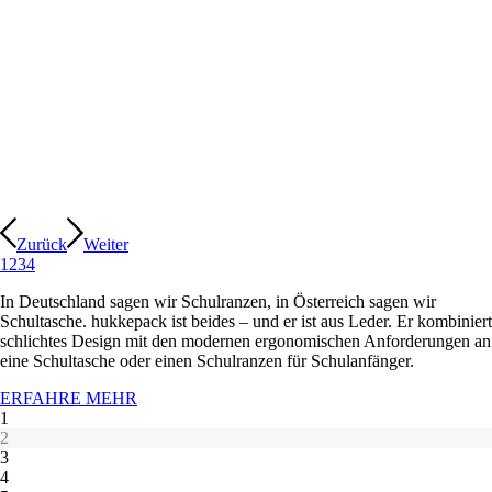
Zurück
Weiter
1
2
3
4
In Deutschland sagen wir Schulranzen, in Österreich sagen wir
Schultasche. hukkepack ist beides – und er ist aus Leder. Er kombiniert
schlichtes Design mit den modernen ergonomischen Anforderungen an
eine Schultasche oder einen Schulranzen für Schulanfänger.
ERFAHRE MEHR
1
2
3
4