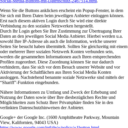
Social-Media-Buttons-mit-Datenschutz-2467514.html
.
Wenn Sie die Buttons anklicken erscheint ein Popup-Fenster, in dem
Sie sich mit Ihren Daten beim jeweiligen Anbieter einloggen können.
Erst nach diesem aktiven Login durch Sie wird eine direkte
Verbindung zu den sozialen Netzwerken hergestellt.
Durch Ihr Login geben Sie Ihre Zustimmung zur Übertragung Ihrer
Daten an den jeweiligen Social Media Anbieter. Hierbei werden u.a.
sowohl Ihre IP-Adresse als auch die Information, welche unserer
Seiten Sie besucht haben übermittelt. Sollten Sie gleichzeitig mit einem
oder mehrerer Ihrer sozialen Netzwerk Konten verbunden sein,
werden die gesammelten Informationen auch Ihren entsprechenden
Profilen zugeordnet. Diese Zuordnung können Sie nur dadurch
verhindern, dass Sie sich vor dem Besuch unserer Website und vor
Aktivierung der Schaltflächen aus Ihren Social Media Konten
ausloggen. Nachstehend benannte soziale Netzwerke sind mittels der
“Shariff”-Funktion eingebunden.
Nähere Informationen zu Umfang und Zweck der Erhebung und
Nutzung der Daten sowie über Ihre diesbezüglichen Rechte und
Möglichkeiten zum Schutz Ihrer Privatsphäre finden Sie in den
verlinkten Datenschutzhinweisen der Anbieter.
Google+ der Google Inc. (1600 Amphitheatre Parkway, Mountain
View, Kalifornien, 94043 USA)
https://www.google.com/intl/de/+/policy/+1button.html