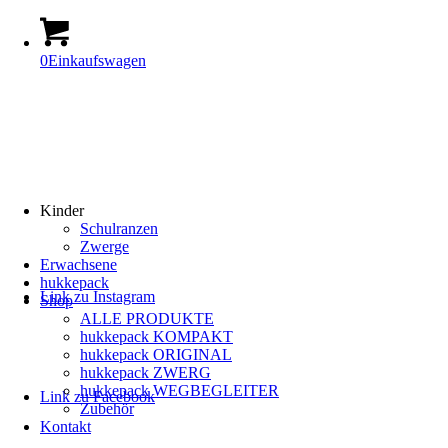
0
Einkaufswagen
Kinder
Schulranzen
Zwerge
Erwachsene
hukkepack
Link zu Instagram
Shop
ALLE PRODUKTE
hukkepack KOMPAKT
hukkepack ORIGINAL
hukkepack ZWERG
hukkepack WEGBEGLEITER
Link zu Facebook
Zubehör
Kontakt