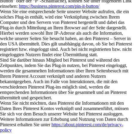
Button” oder der “P″-Schaltfläche), können Sie unter folgendem Link
einsehen:
https://business.pinterest.com/pin-it-button/
Wenn Sie eine entsprechende Seite unserer Website aufrufen, die ein
solches Plug-in enthält, wird eine Verknüpfung zwischen Ihrem
Computer und den Servern von Pinterest hergestellt und dabei das
Plug-in durch Mitteilung an Ihren Browser auf der Seite dargestellt.
Hierbei werden sowohl Ihre IP-Adresse als auch die Information,
welche unserer Seiten Sie besucht haben, an den Pinterest – Server in
den USA übermittelt. Dies gilt unabhängig davon, ob Sie bei Pinterest
registriert bzw. eingeloggt sind. Auch bei nicht registrierten bzw. nicht
eingeloggten Nutzern findet eine Übermittlung statt.
Sind Sie darüber hinaus Mitglied bei Pinterest und während des
Zeitpunktes, indem Sie das Plug-in nutzen, bei Pinterest eingeloggt,
werden die gesammelten Informationen über Ihren Seitenbesuch mit
Ihrem Pinterest Account verknüpft und anderen Nutzern
bekanntgegeben. Auch im Falle von Interaktionen, die mit den
verschiedenen Pinterest Plug-ins möglich sind, werden die
entsprechenden Informationen über Sie gesammelt und an Pinterest
übermittelt und gespeichert.
Wenn Sie nicht möchten, dass Pinterest die Informationen mit den
Daten Ihres Pinterest Kontos verknüpft und zusammenführt, müssen
Sie sich vor dem Besuch unserer Website bei Pinterest ausloggen.
Weitere Informationen zur Erhebung und Nutzung von Daten durch
Pinterest erhalten Sie unter
https://about.pinterest.com/de/privacy-
policy