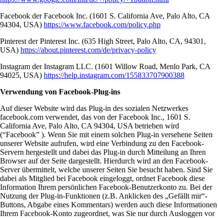
Facebook der Facebook Inc. (1601 S. California Ave, Palo Alto, CA
94304, USA)
https://www.facebook.com/policy.php
Pinterest der Pinterest Inc. (635 High Street, Palo Alto, CA, 94301,
USA)
https://about.pinterest.com/de/privacy-policy
Instagram der Instagram LLC. (1601 Willow Road, Menlo Park, CA
94025, USA)
https://help.instagram.com/155833707900388
Verwendung von Facebook-Plug-ins
Auf dieser Website wird das Plug-in des sozialen Netzwerkes
facebook.com verwendet, das von der Facebook Inc., 1601 S.
California Ave, Palo Alto, CA 94304, USA betrieben wird
(“Facebook” ). Wenn Sie mit einem solchen Plug-in versehene Seiten
unserer Website aufrufen, wird eine Verbindung zu den Facebook-
Servern hergestellt und dabei das Plug-in durch Mitteilung an Ihren
Browser auf der Seite dargestellt. Hierdurch wird an den Facebook-
Server übermittelt, welche unserer Seiten Sie besucht haben. Sind Sie
dabei als Mitglied bei Facebook eingeloggt, ordnet Facebook diese
Information Ihrem persönlichen Facebook-Benutzerkonto zu. Bei der
Nutzung der Plug-in-Funktionen (z.B. Anklicken des „Gefällt mir“-
Buttons, Abgabe eines Kommentars) werden auch diese Informationen
Ihrem Facebook-Konto zugeordnet, was Sie nur durch Ausloggen vor