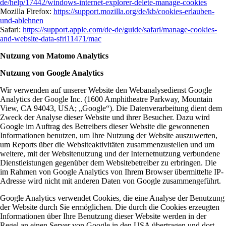
de/help/17442/windows-internet-explorer-delete-manage-cookies
Mozilla Firefox:
https://support.mozilla.org/de/kb/cookies-erlauben-
und-ablehnen
Safari:
https://support.apple.com/de-de/guide/safari/manage-cookies-
and-website-data-sfri11471/mac
Nutzung von Matomo Analytics
Nutzung von Google Analytics
Wir verwenden auf unserer Website den Webanalysedienst Google
Analytics der Google Inc. (1600 Amphitheatre Parkway, Mountain
View, CA 94043, USA; „Google“). Die Datenverarbeitung dient dem
Zweck der Analyse dieser Website und ihrer Besucher. Dazu wird
Google im Auftrag des Betreibers dieser Website die gewonnenen
Informationen benutzen, um Ihre Nutzung der Website auszuwerten,
um Reports über die Websiteaktivitäten zusammenzustellen und um
weitere, mit der Websitenutzung und der Internetnutzung verbundene
Dienstleistungen gegenüber dem Websitebetreiber zu erbringen. Die
im Rahmen von Google Analytics von Ihrem Browser übermittelte IP-
Adresse wird nicht mit anderen Daten von Google zusammengeführt.
Google Analytics verwendet Cookies, die eine Analyse der Benutzung
der Website durch Sie ermöglichen. Die durch die Cookies erzeugten
Informationen über Ihre Benutzung dieser Website werden in der
Regel an einen Server von Google in den USA übertragen und dort