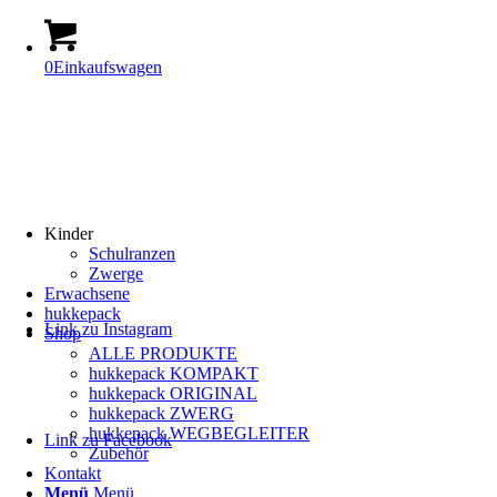
0
Einkaufswagen
Kinder
Schulranzen
Zwerge
Erwachsene
hukkepack
Link zu Instagram
Shop
ALLE PRODUKTE
hukkepack KOMPAKT
hukkepack ORIGINAL
hukkepack ZWERG
hukkepack WEGBEGLEITER
Link zu Facebook
Zubehör
Kontakt
Menü
Menü