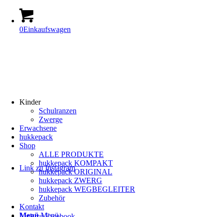
0
Einkaufswagen
Kinder
Schulranzen
Zwerge
Erwachsene
hukkepack
Shop
ALLE PRODUKTE
hukkepack KOMPAKT
Link zu Instagram
hukkepack ORIGINAL
hukkepack ZWERG
hukkepack WEGBEGLEITER
Zubehör
Kontakt
Menü
Menü
Link zu Facebook